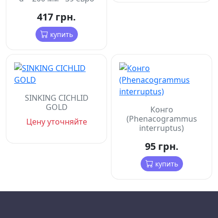
417 грн.
купить
SINKING CICHLID
GOLD
Конго
(Phenacogrammus
Цену уточняйте
interruptus)
95 грн.
купить