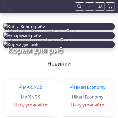
UA
Коі та Золоті риби
Акваріумні риби
Корми для риб
Новинки
MARINE S
Hikari Economy
Цену уточняйте
Цену уточняйте