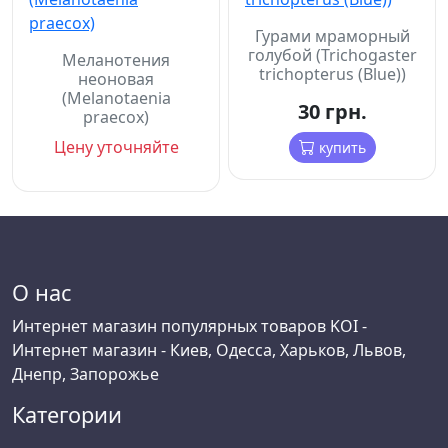
Гурами мраморный
голубой (Trichogaster
Меланотения
trichopterus (Blue))
неоновая
(Melanotaenia
30 грн.
praecox)
Цену уточняйте
купить
О нас
Интернет магазин популярных товаров KOI -
Интернет магазин - Киев, Одесса, Харьков, Львов,
Днепр, Запорожье
Категории