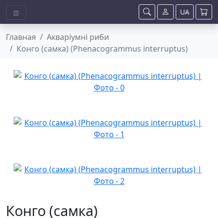
UA
Главная
Акваріумні риби
Конго (самка) (Phenacogrammus interruptus)
Конго (самка)