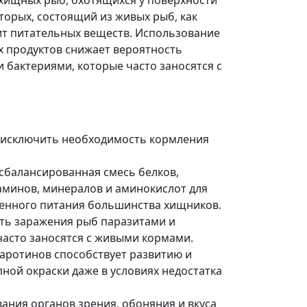
хищных рыб, охотящихся у поверхности
торых, состоящий из живых рыб, как
ит питательных веществ. Использование
ых продуктов снижает вероятность
 бактериями, которые часто заносятся с
 исключить необходимость кормления
сбалансированная смесь белков,
таминов, минералов и аминокислот для
енного питания большинства хищников.
ть заражения рыб паразитами и
часто заносятся с живыми кормами.
аротинов способствует развитию и
ной окраски даже в условиях недостатка
ания органов зрения, обоняния и вкуса