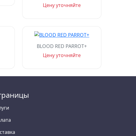
Цену уточняйте
BLOOD RED PARROT+
Цену уточняйте
траницы
луги
лата
ставка