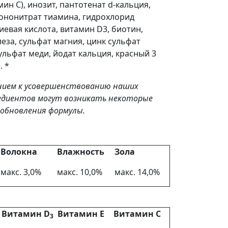
н С), инозит, пантотенат d-кальция,
ононитрат тиамина, гидрохлорид
иевая кислота, витамин D3, биотин,
еза, сульфат магния, цинк сульфат
ульфат меди, йодат кальция, красный 3
. *
ением к усовершенствованию наших
редиентов могут возникать некоторые
о обновления формулы.
Волокна
Влажность
Зола
макс. 3,0%
макс. 10,0%
макс. 14,0%
Витамин
D
Витамин
E
Витамин С
3