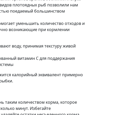
видов плотоядных рыб позволили нам
ностью поедаемый большинством
омогает уменьшить количество отходов и
ычно возникающие при кормлении
вают воду, принимая текстуру живой
ованный витамин С для поддержания
истемы
ржится калорийный эквивалент примерно
рыбки.
ень таким количеством корма, которое
колько минут. Избегайте
 удаляйте остатки несъеденного корма.