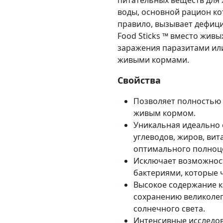
питательных веществ для 
воды, основной рацион ко
правило, вызывает дефиц
Food Sticks ™ вместо жив
заражения паразитами или
живыми кормами.
Свойства
Позволяет полностью
живым кормом.
Уникальная идеально 
углеводов, жиров, ви
оптимального полноц
Исключает возможнос
бактериями, которые 
Высокое содержание к
сохранению великолеп
солнечного света.
Интенсивные исследов