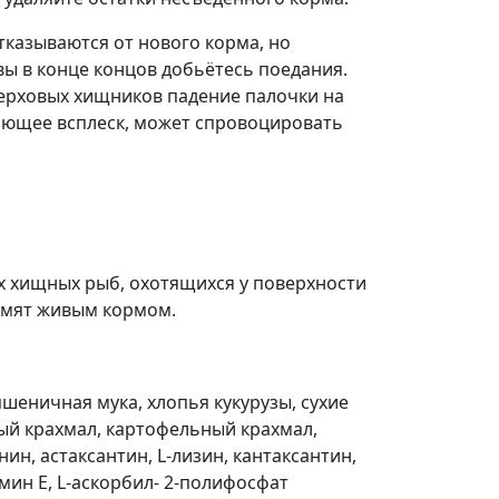
казываются от нового корма, но
вы в конце концов добьётесь поедания.
верховых хищников падение палочки на
ающее всплеск, может спровоцировать
их хищных рыб, охотящихся у поверхности
рмят живым кормом.
пшеничная мука, хлопья кукурузы, сухие
й крахмал, картофельный крахмал,
ин, астаксантин, L-лизин, кантаксантин,
мин Е, L-аскорбил- 2-полифосфат