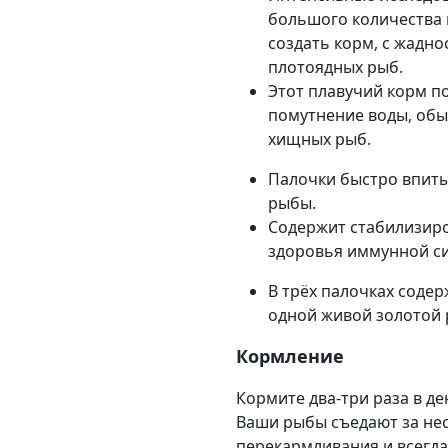
большого количества 
создать корм, с жад
плотоядных рыб.
Этот плавучий корм п
помутнение воды, об
хищных рыб.
Палочки быстро впиты
рыбы.
Содержит стабилизир
здоровья иммунной с
В трёх палочках соде
одной живой золотой 
Кормление
Кормите два-три раза в д
Ваши рыбы съедают за нес
перекармливания и всегда