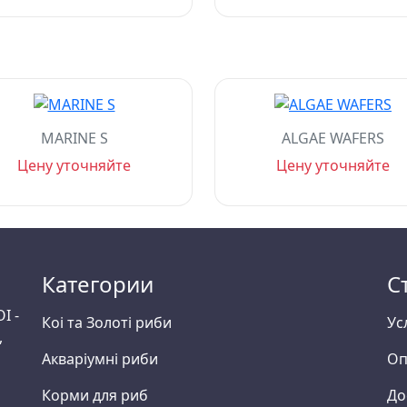
MARINE S
ALGAE WAFERS
Цену уточняйте
Цену уточняйте
Категории
С
I -
Коі та Золоті риби
Ус
,
Акваріумні риби
Оп
Корми для риб
До