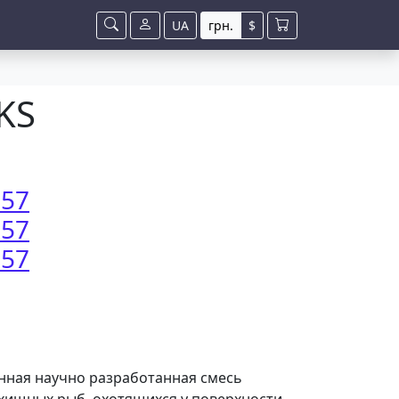
UA
грн.
$
KS
057
057
057
ценная научно разработанная смесь