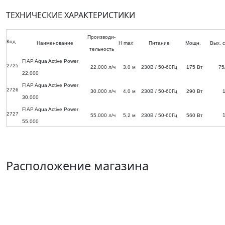
ТЕХНИЧЕСКИЕ ХАРАКТЕРИСТИКИ
Производи-
Код
Наименование
H max
Питание
Мощн.
Вых. 
тельность
FIAP Aqua Active Power
2725
22.000 л/ч
3,0 м
230В / 50-60Гц
175 Вт
75
22.000
FIAP Aqua Active Power
2726
30.000 л/ч
4,0 м
230В / 50-60Гц
290 Вт
30.000
FIAP Aqua Active Power
2727
55.000 л/ч
5,2 м
230В / 50-60Гц
560 Вт
55.000
Расположение магазина