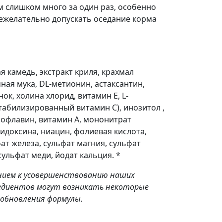
ем слишком много за один раз, особенно
ежелательно допускать оседание корма
я камедь, экстракт криля, крахмал
ная мука, DL-метионин, астаксантин,
ок, холина хлорид, витамин Е, L-
табилизированный витамин С), инозитол ,
бофлавин, витамин А, мононитрат
идоксина, ниацин, фолиевая кислота,
ат железа, сульфат магния, сульфат
сульфат меди, йодат кальция. *
ением к усовершенствованию наших
редиентов могут возникать некоторые
о обновления формулы.