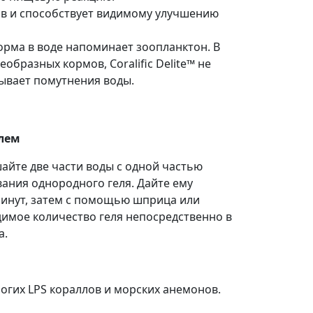
ов и способствует видимому улучшению
орма в воде напоминает зоопланктон. В
образных кормов, Coralific Delite™ не
зывает помутнения воды.
елем
айте две части воды с одной частью
ования однородного геля. Дайте ему
 минут, затем с помощью шприца или
имое количество геля непосредственно в
а.
огих LPS кораллов и морских анемонов.