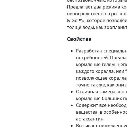
беспозвоночных, которым
Предлагает два режима ко
непосредственно в рот кон
& Go ™», которое позволя
толще воды, как зоопланк
Свойства
Разработан специальн
потребностей. Предла
кормление гелем” неп
каждого коралла, или 
позволяющее кораллам
точно так же, как они
Отличная замена зооп
кормления больших п
Содержит все необхо
вещества, в особенно
астаксантин.
Вызывает немедленну