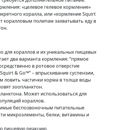
 требуется дополнительное питание.
рмления: «целевое гелевое кормление»
кретного коралла, или «кормление Squirt
ет коралловым полипам захватывать еду в
тон.
о для кораллов и их уникальных пищевых
гает два варианта кормления: “прямое
осредственно в ротовое отверстие
“Squirt & Go™” – впрыскивание суспензии,
 ловить частички корма в толще воды
 ловят зоопланктон.
ланктона. Может использоваться для
опуляций кораллов.
димые беспозвоночным питательные
сти микроэлементы, белки, витамины и
ю пищевую реакцию.