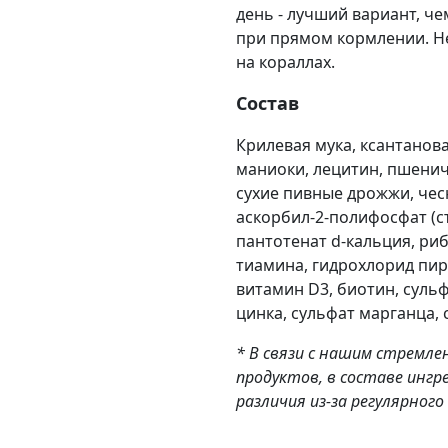
день - лучший вариант, ч
при прямом кормлении. Н
на кораллах.
Состав
Крилевая мука, ксантанова
маниоки, лецитин, пшенич
сухие пивные дрожжи, чесн
аскорбил-2-полифосфат (с
пантотенат d-кальция, ри
тиамина, гидрохлорид пир
витамин D3, биотин, сульф
цинка, сульфат марганца, 
* В связи с нашим стремл
продуктов, в составе инг
различия из-за регулярног