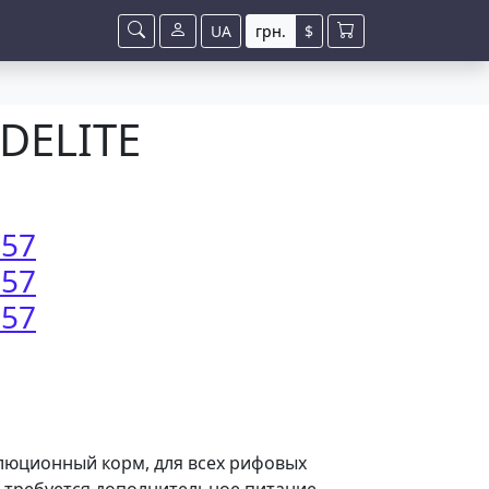
UA
грн.
$
 DELITE
057
057
057
еволюционный корм, для всех рифовых